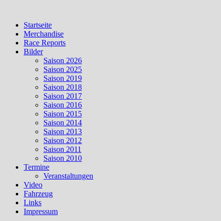
Skip
to
Startseite
content
Merchandise
Race Reports
Bilder
Saison 2026
Saison 2025
Saison 2019
Saison 2018
Saison 2017
Saison 2016
Saison 2015
Saison 2014
Saison 2013
Saison 2012
Saison 2011
Saison 2010
Termine
Veranstaltungen
Video
Fahrzeug
Links
Impressum