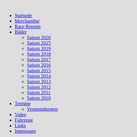
Skip
to
Startseite
content
Merchandise
Race Reports
Bilder
Saison 2026
Saison 2025
Saison 2019
Saison 2018
Saison 2017
Saison 2016
Saison 2015
Saison 2014
Saison 2013
Saison 2012
Saison 2011
Saison 2010
Termine
Veranstaltungen
Video
Fahrzeug
Links
Impressum