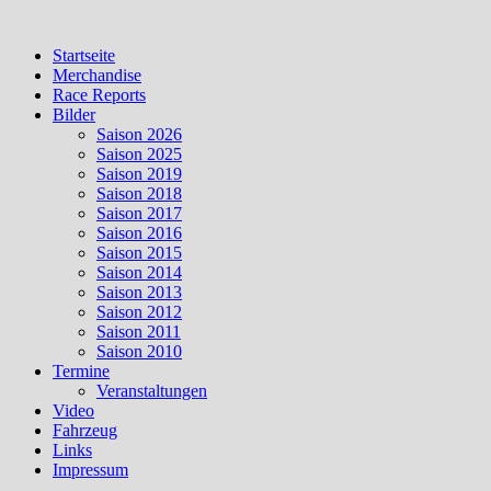
Skip
to
Startseite
content
Merchandise
Race Reports
Bilder
Saison 2026
Saison 2025
Saison 2019
Saison 2018
Saison 2017
Saison 2016
Saison 2015
Saison 2014
Saison 2013
Saison 2012
Saison 2011
Saison 2010
Termine
Veranstaltungen
Video
Fahrzeug
Links
Impressum