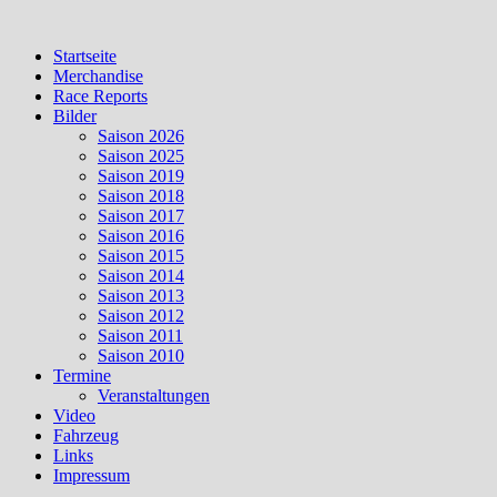
Skip
to
Startseite
content
Merchandise
Race Reports
Bilder
Saison 2026
Saison 2025
Saison 2019
Saison 2018
Saison 2017
Saison 2016
Saison 2015
Saison 2014
Saison 2013
Saison 2012
Saison 2011
Saison 2010
Termine
Veranstaltungen
Video
Fahrzeug
Links
Impressum