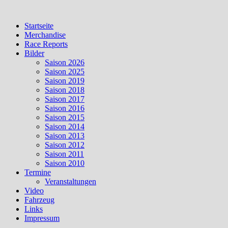
Skip
to
Startseite
content
Merchandise
Race Reports
Bilder
Saison 2026
Saison 2025
Saison 2019
Saison 2018
Saison 2017
Saison 2016
Saison 2015
Saison 2014
Saison 2013
Saison 2012
Saison 2011
Saison 2010
Termine
Veranstaltungen
Video
Fahrzeug
Links
Impressum