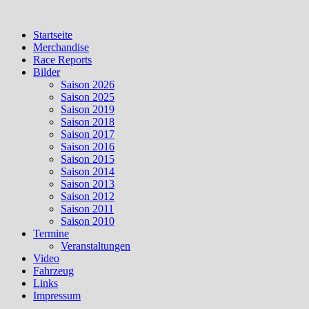
Skip
to
Startseite
content
Merchandise
Race Reports
Bilder
Saison 2026
Saison 2025
Saison 2019
Saison 2018
Saison 2017
Saison 2016
Saison 2015
Saison 2014
Saison 2013
Saison 2012
Saison 2011
Saison 2010
Termine
Veranstaltungen
Video
Fahrzeug
Links
Impressum