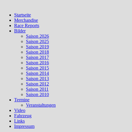
Skip
to
Startseite
content
Merchandise
Race Reports
Bilder
Saison 2026
Saison 2025
Saison 2019
Saison 2018
Saison 2017
Saison 2016
Saison 2015
Saison 2014
Saison 2013
Saison 2012
Saison 2011
Saison 2010
Termine
Veranstaltungen
Video
Fahrzeug
Links
Impressum