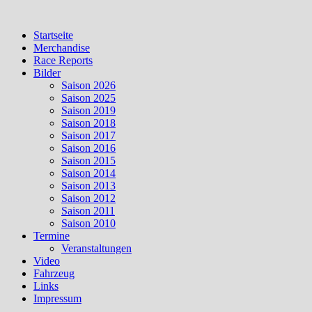
Skip
to
Startseite
content
Merchandise
Race Reports
Bilder
Saison 2026
Saison 2025
Saison 2019
Saison 2018
Saison 2017
Saison 2016
Saison 2015
Saison 2014
Saison 2013
Saison 2012
Saison 2011
Saison 2010
Termine
Veranstaltungen
Video
Fahrzeug
Links
Impressum